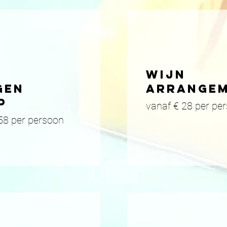
wijn
gen
arrange
p
vanaf € 28 per pe
5
8 per persoon