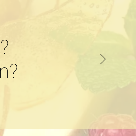
n?
en?