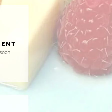
ment
rsoon