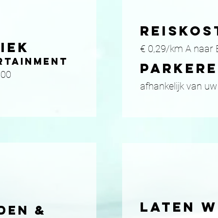
E
reiskos
IEK
€ 0,29/km A naar 
RTAINMENT
PARKER
200
afhankelijk van uw
laten w
DEN &