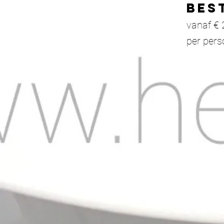
BES
vanaf €
per
pers
BOEK CHE
VOOR AL
GELEGEN