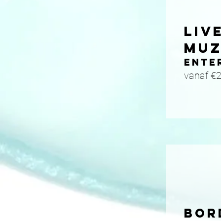
LIV
MUZ
ENTE
vanaf €
BOR