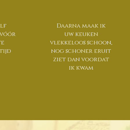
lf
Daarna maak ik
r vóór
uw keuken
te
vlekkeloos schoon,
tijd
nog schoner eruit
ziet dan voordat
ik kwam