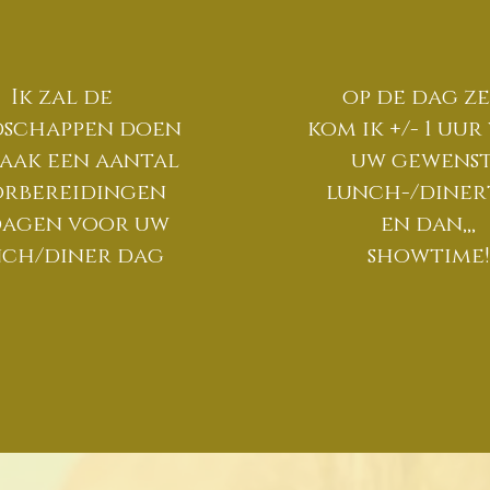
Ik zal de
op de dag ze
schappen doen
kom ik +/- 1 uu
aak een aantal
uw gewens
rbereidingen
lunch-/diner
dagen voor uw
en dan,,,
ch/diner dag
showtime!