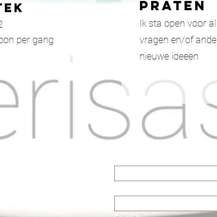
praten
TEK
Ik sta open voor
al
 2
oon per gang
vragen en/of ande
nieuwe ideeën
F HERI
First Name
UW
HEDEN
Last Name