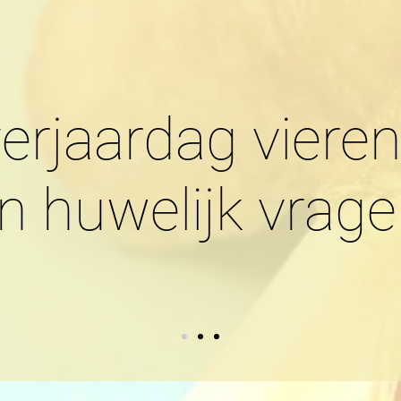
erjaardag viere
n huwelijk vrag