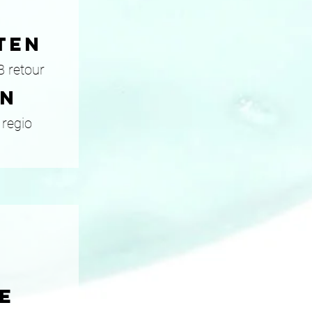
ten
B retour
EN
 regio
e